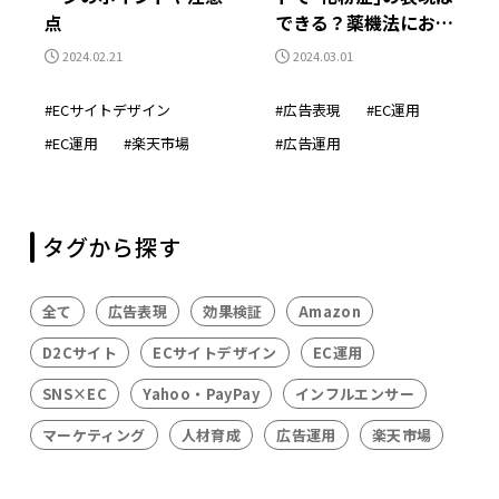
点
できる？薬機法におけ
る花粉対策をわかりや
2024.02.21
2024.03.01
すく解説
ECサイトデザイン
広告表現
EC運用
EC運用
楽天市場
広告運用
タグから探す
全て
広告表現
効果検証
Amazon
D2Cサイト
ECサイトデザイン
EC運用
SNS×EC
Yahoo・PayPay
インフルエンサー
マーケティング
人材育成
広告運用
楽天市場