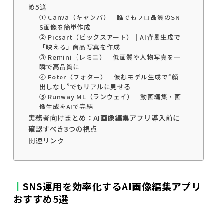
め5選
① Canva（キャンバ）｜誰でもプロ品質のSN
S画像を簡単作成
② Picsart（ピックスアート）｜AI背景生成で
「映える」商品写真を作成
③ Remini（レミニ）｜低画質や人物写真を一
瞬で高品質に
④ Fotor（フォター）｜仮想モデル生成で“顔
出しなし”でもリアルに見せる
⑤ Runway ML（ランウェイ）｜動画編集・画
像生成をAIで完結
実務者向けまとめ：AI画像編集アプリ導入前に
確認すべき3つの視点
関連リンク
SNS運用を効率化するAI画像編集アプリ
おすすめ5選