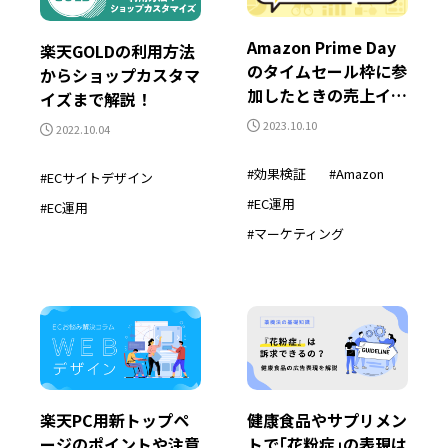
Amazon Prime Day
楽天GOLDの利用方法
のタイムセール枠に参
からショップカスタマ
加したときの売上イン
イズまで解説！
パクトを検証してみ
2023.10.10
2022.10.04
た！
効果検証
Amazon
ECサイトデザイン
EC運用
EC運用
マーケティング
楽天PC用新トップペ
健康食品やサプリメン
ージのポイントや注意
トで｢花粉症｣の表現は